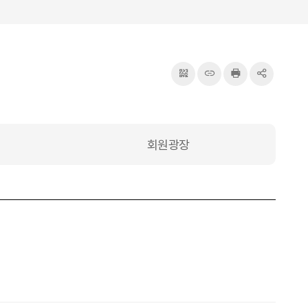
QRcode
주소복사
프린터
공유
회원광장