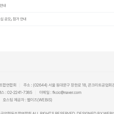
 안내
트너십 공모」 참가 안내
동조합연합회
주소 : (02644) 서울 동대문구 장한로 18, 콘크리트공업회
스 : 02-2241-7385
이메일 : fkcic@naver.com
호스팅 제공자 :
웹이즈(WEBIS)
트공업협동조합연합회
ALL RIGHTS RESERVED. DESIGNED BY
WEBI