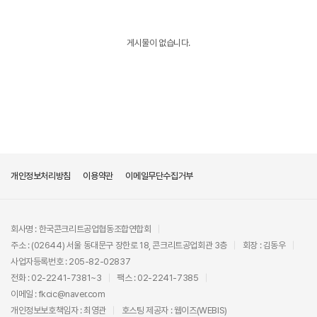
게시물이 없습니다.
개인정보처리방침
이용약관
이메일무단수집거부
회사명 : 한국콘크리트공업협동조합연합회
주소 : (02644) 서울 동대문구 장한로 18, 콘크리트공업회관 3층
회장 : 김동우
사업자등록번호 : 205-82-02837
전화 : 02-2241-7381~3
팩스 : 02-2241-7385
이메일 : fkcic@naver.com
개인정보보호책임자 : 최영관
호스팅 제공자 :
웹이즈(WEBIS)