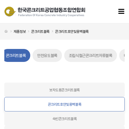
콘크리트호안및옹벽블록 페이지
모
처음으로
제품정보
콘크리트블록
콘크리트호안및옹벽블록
콘크리트블록
안전유도블록
조립식철근콘크리트저류블록
배
콘크리트호안및옹벽블록 탭메뉴
보차도용콘크리트블록
콘크리트호안및옹벽블록
속빈콘크리트블록