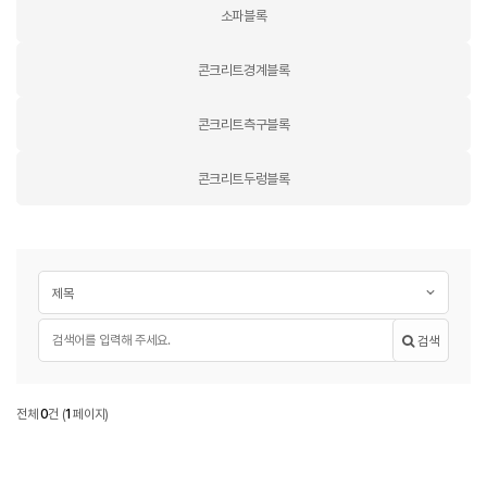
소파블록
콘크리트경계블록
콘크리트측구블록
콘크리트두렁블록
게시글 검색
검색대상
필수
검색어
검색
콘크리트호안및옹벽블록
전체
0
건
(
1
페이지)
콘크리트호안및옹벽블록 목록