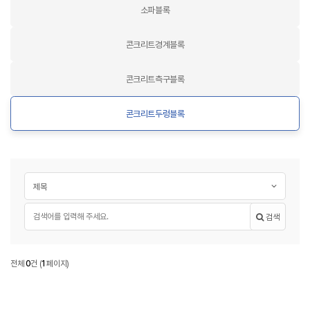
소파블록
콘크리트경계블록
콘크리트측구블록
콘크리트두렁블록
게시글 검색
검색대상
필수
검색어
검색
콘크리트두렁블록
전체
0
건
(
1
페이지)
콘크리트두렁블록 목록