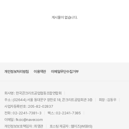
게시물이 없습니다.
개인정보처리방침
이용약관
이메일무단수집거부
회사명 : 한국콘크리트공업협동조합연합회
주소 : (02644) 서울 동대문구 장한로 18, 콘크리트공업회관 3층
회장 : 김동우
사업자등록번호 : 205-82-02837
전화 : 02-2241-7381~3
팩스 : 02-2241-7385
이메일 : fkcic@naver.com
개인정보보호책임자 : 최영관
호스팅 제공자 :
웹이즈(WEBIS)