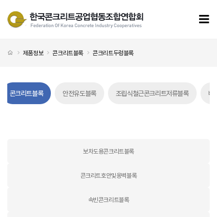
콘크리트두렁블록 페이지
모
처음으로
제품정보
콘크리트블록
콘크리트두렁블록
콘크리트블록
안전유도블록
조립식철근콘크리트저류블록
배
콘크리트두렁블록 탭메뉴
보차도용콘크리트블록
콘크리트호안및옹벽블록
속빈콘크리트블록