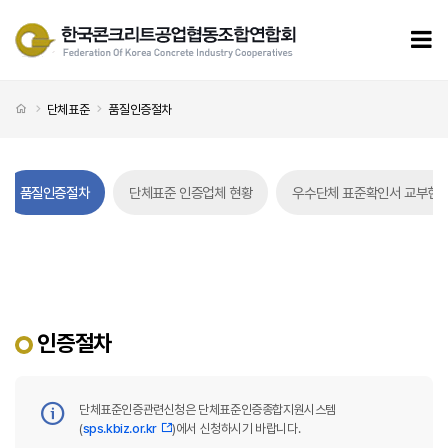
품질인증절차
모
처음으로
단체표준
품질인증절차
품질인증절차
단체표준 인증업체 현황
우수단체 표준확인서 교부현
인증절차
단체표준인증관련신청은 단체표준인증종합지원시스템
(
sps.kbiz.or.kr
)에서 신청하시기 바랍니다.